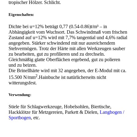
tropischer Hölzer. Schlicht.
Eigenschaften:
Dichte bei u=12% beträgt 0,77 (0.54-0.86)t/m³ – in
Abhängigkeit vom Wuchsort. Das Schwindmaß vom frischen
Zustand auf u=12% wird mit 7,7% tangential und 4,6% radial
angegeben. Stärker schwindend mit nur ausreichendem
Stehvermögen. Trotz der Härte mit allen Werkzeugen sauber
zu bearbeiten, gut zu profilieren und zu drechseln.
Gleichmäßig glatte Oberflächen ergebend, gut zu polieren
und zu beizen.
Die Brinellhärte wird mit 32 angegeben, der E-Modul mit ca.
2
15.500 N/mm
.Hainbuche ist natürlicherseits nicht
witterungsfest.
Verwendung:
Stiele für Schlagwerkzeuge, Hobelsohlen, Biertische,
Hackklötze für Metzgereien, Parkett & Dielen,
Langbogen /
Sportbogen
, etc.