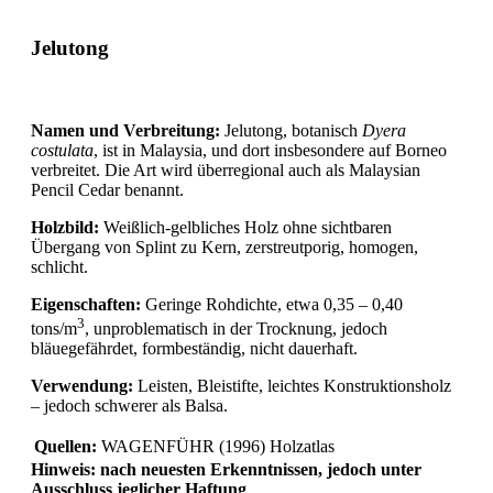
Jelutong
Namen und Verbreitung:
Jelutong, botanisch
Dyera
costulata
, ist in Malaysia, und dort insbesondere auf Borneo
verbreitet. Die Art wird überregional auch als Malaysian
Pencil Cedar benannt.
Holzbild:
Weißlich-gelbliches Holz ohne sichtbaren
Übergang von Splint zu Kern, zerstreutporig, homogen,
schlicht.
Eigenschaften:
Geringe Rohdichte, etwa 0,35 – 0,40
3
tons/m
, unproblematisch in der Trocknung, jedoch
bläuegefährdet, formbeständig, nicht dauerhaft.
Verwendung:
Leisten, Bleistifte, leichtes Konstruktionsholz
– jedoch schwerer als Balsa.
Quellen:
WAGENFÜHR (1996) Holzatlas
Hinweis: nach neuesten Erkenntnissen, jedoch unter
Ausschluss jeglicher Haftung