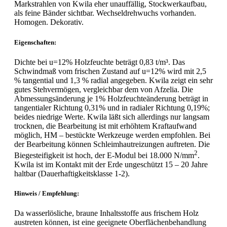
Markstrahlen von Kwila eher unauffällig, Stockwerkaufbau,
als feine Bänder sichtbar. Wechseldrehwuchs vorhanden.
Homogen. Dekorativ.
Eigenschaften:
Dichte bei u=12% Holzfeuchte beträgt 0,83 t/m³. Das
Schwindmaß vom frischen Zustand auf u=12% wird mit 2,5
% tangential und 1,3 % radial angegeben. Kwila zeigt ein sehr
gutes Stehvermögen, vergleichbar dem von Afzelia. Die
Abmessungsänderung je 1% Holzfeuchteänderung beträgt in
tangentialer Richtung 0,31% und in radialer Richtung 0,19%;
beides niedrige Werte. Kwila läßt sich allerdings nur langsam
trocknen, die Bearbeitung ist mit erhöhtem Kraftaufwand
möglich, HM – bestückte Werkzeuge werden empfohlen. Bei
der Bearbeitung können Schleimhautreizungen auftreten. Die
2
Biegesteifigkeit ist hoch, der E-Modul bei 18.000 N/mm
.
Kwila ist im Kontakt mit der Erde ungeschützt 15 – 20 Jahre
haltbar (Dauerhaftigkeitsklasse 1-2).
Hinweis / Empfehlung:
Da wasserlösliche, braune Inhaltsstoffe aus frischem Holz
austreten können, ist eine geeignete Oberflächenbehandlung