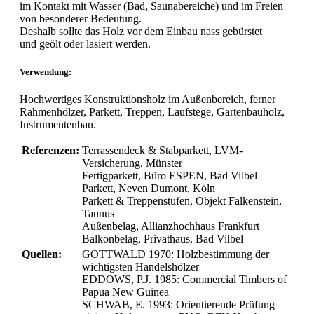
im Kontakt mit Wasser (Bad, Saunabereiche) und im Freien
von besonderer Bedeutung.
Deshalb sollte das Holz vor dem Einbau nass gebürstet
und geölt oder lasiert werden.
Verwendung:
Hochwertiges Konstruktionsholz im Außenbereich, ferner
Rahmenhölzer, Parkett, Treppen, Laufstege, Gartenbauholz,
Instrumentenbau.
Referenzen:
Terrassendeck & Stabparkett, LVM-
Versicherung, Münster
Fertigparkett, Büro ESPEN, Bad Vilbel
Parkett, Neven Dumont, Köln
Parkett & Treppenstufen, Objekt Falkenstein,
Taunus
Außenbelag, Allianzhochhaus Frankfurt
Balkonbelag, Privathaus, Bad Vilbel
Quellen:
GOTTWALD 1970: Holzbestimmung der
wichtigsten Handelshölzer
EDDOWS, P.J. 1985: Commercial Timbers of
Papua New Guinea
SCHWAB, E. 1993: Orientierende Prüfung