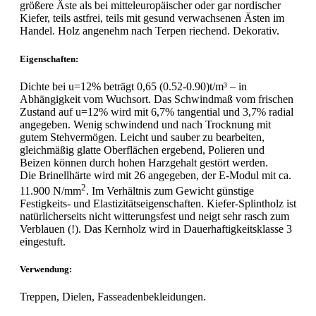
größere Äste als bei mitteleuropäischer oder gar nordischer
Kiefer, teils astfrei, teils mit gesund verwachsenen Ästen im
Handel. Holz angenehm nach Terpen riechend. Dekorativ.
Eigenschaften:
Dichte bei u=12% beträgt 0,65 (0.52-0.90)t/m³ – in
Abhängigkeit vom Wuchsort. Das Schwindmaß vom frischen
Zustand auf u=12% wird mit 6,7% tangential und 3,7% radial
angegeben. Wenig schwindend und nach Trocknung mit
gutem Stehvermögen. Leicht und sauber zu bearbeiten,
gleichmäßig glatte Oberflächen ergebend, Polieren und
Beizen können durch hohen Harzgehalt gestört werden.
Die Brinellhärte wird mit 26 angegeben, der E-Modul mit ca.
2
11.900 N/mm
. Im Verhältnis zum Gewicht günstige
Festigkeits- und Elastizitätseigenschaften. Kiefer-Splintholz ist
natürlicherseits nicht witterungsfest und neigt sehr rasch zum
Verblauen (!). Das Kernholz wird in Dauerhaftigkeitsklasse 3
eingestuft.
Verwendung:
Treppen, Dielen, Fasseadenbekleidungen.