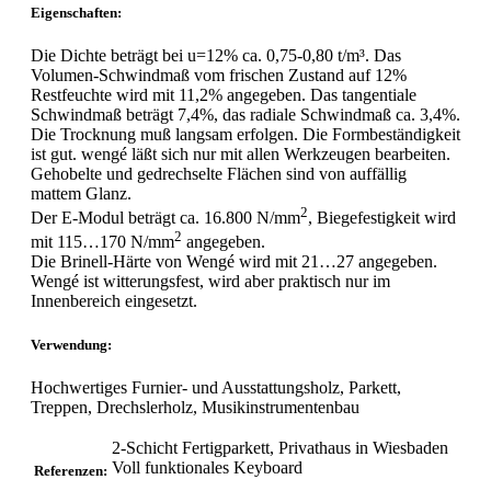
Eigenschaften:
Die Dichte beträgt bei u=12% ca. 0,75-0,80 t/m³. Das
Volumen-Schwindmaß vom frischen Zustand auf 12%
Restfeuchte wird mit 11,2% angegeben. Das tangentiale
Schwindmaß beträgt 7,4%, das radiale Schwindmaß ca. 3,4%.
Die Trocknung muß langsam erfolgen. Die Formbeständigkeit
ist gut. wengé läßt sich nur mit allen Werkzeugen bearbeiten.
Gehobelte und gedrechselte Flächen sind von auffällig
mattem Glanz.
2
Der E-Modul beträgt ca. 16.800 N/mm
, Biegefestigkeit wird
2
mit 115…170 N/mm
angegeben.
Die Brinell-Härte von Wengé wird mit 21…27 angegeben.
Wengé ist witterungsfest, wird aber praktisch nur im
Innenbereich eingesetzt.
Verwendung:
Hochwertiges Furnier- und Ausstattungsholz, Parkett,
Treppen, Drechslerholz, Musikinstrumentenbau
2-Schicht Fertigparkett, Privathaus in Wiesbaden
Voll funktionales Keyboard
Referenzen
: