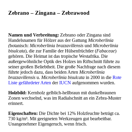
Zebrano – Zingana – Zebrawood
Namen und Verbreitung:
Zebrano oder Zingana sind
Handelsnamen für Hölzer aus der Gattung
Microberlinia
(
botanisch:
Microberlinia brazzavillensis
und
Microberlinia
bisulcata
), die zur Familie der Hülsenfrüchtler (
Fabaceae
)
gehören. Die Heimat ist das tropische Westafrika. Die
außergewöhnliche Optik des Holzes im Riftschnitt führte zu
seiner großen Beliebtheit. Die große Nachfrage nach diesem
führte jedoch dazu, dass beiden Arten
Microberlinia
brazzavillensis
u.
Microberlinia bisulcata
in 2000 in die
Rote
Liste gefährdeter Arten
der
IUCN
aufgenommen wurden.
Holzbild:
Kernholz gelblich-hellbraun mit dunkelbraunen
Zonen wechselnd, was im Radialschnitt an ein Zebra-Muster
erinnert.
Eigenschaften:
Die Dichte bei 12% Holzfeuchte beträgt ca.
730 kg/m³. Mit geeigneten Werkzeugen gut bearbeitbar.
Unangenehmer Eigengeruch, wenn frisch.