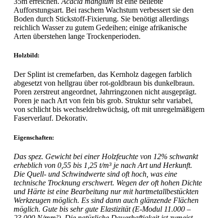
35m erreichen.
Acacia mangium
ist eine beliebte
Aufforstungsart. Bei raschem Wachstum verbessert sie den
Boden durch Stickstoff-Fixierung. Sie benötigt allerdings
reichlich Wasser zu gutem Gedeihen; einige afrikanische
Arten überstehen lange Trockenperioden.
Holzbild:
Der Splint ist cremefarben, das Kernholz dagegen farblich
abgesetzt von hellgrau über rot-goldbraun bis dunkelbraun.
Poren zerstreut angeordnet, Jahrringzonen nicht ausgeprägt.
Poren je nach Art von fein bis grob. Struktur sehr variabel,
von schlicht bis wechseldrehwüchsig, oft mit unregelmäßigem
Faserverlauf. Dekorativ.
Eigenschaften:
Das spez. Gewicht bei einer Holzfeuchte von 12% schwankt
erheblich von 0,55 bis 1,25 t/m³ je nach Art und Herkunft.
Die Quell- und Schwindwerte sind oft hoch, was eine
technische Trocknung erschwert. Wegen der oft hohen Dichte
und Härte ist eine Bearbeitung nur mit hartmetallbestückten
Werkzeugen möglich. Es sind dann auch glänzende Flächen
möglich. Gute bis sehr gute Elastizität (E-Modul 11.000 –
23.000 N/mm²), Die natürliche Dauerhaftigkeit ist zumeist