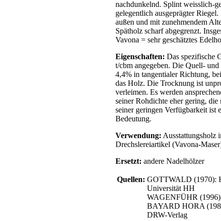
nachdunkelnd. Splint weisslich-gelb
gelegentlich ausgeprägter Riegel.
außen und mit zunehmendem Alte
Spätholz scharf abgegrenzt. Ins
Vavona = sehr geschätztes Edelho
Eigenschaften:
Das spezifische 
t/cbm angegeben. Die Quell- und 
4,4% in tangentialer Richtung, be
das Holz. Die Trocknung ist unpr
verleimen. Es werden ansprechend
seiner Rohdichte eher gering, die
seiner geringen Verfügbarkeit is
Bedeutung.
Verwendung:
Ausstattungsholz 
Drechslereiartikel (Vavona-Maser
Ersetzt:
andere Nadelhölzer
Quellen:
GOTTWALD (1970): Hol
Universität HH
WAGENFÜHR (1996): Ho
BAYARD HORA (1980): 
DRW-Verlag