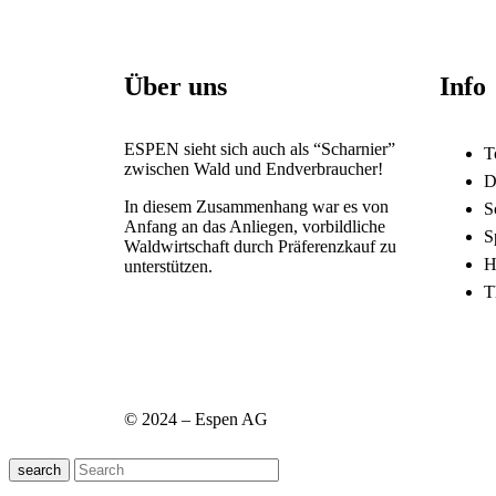
Über uns
Info
ESPEN sieht sich auch als “Scharnier”
T
zwischen Wald und Endverbraucher!
D
In diesem Zusammenhang war es von
S
Anfang an das Anliegen, vorbildliche
S
Waldwirtschaft durch Präferenzkauf zu
H
unterstützen.
T
© 2024 – Espen AG
search