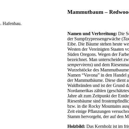
Mammutbaum – Redwood 
b. Hafenbau.
Namen und Verbreitung:
Die S
der Sumpfzypressengewäche (
Ta
Eibe. Die Bäume stehen heute wei
Westen der Vereinigten Staaten v
Süden Oregons. Wegen der Farbe 
bezeichnet. Man unterscheidet 
sempervirens
) und dem Riesenm
Wurzelstöcke des Mammutbaumes b
Namen “Vavona” in den Handel ge
der Mammutbäume. Diese dient al
Waldbränden und ist der Grund d
Nordamerikas zählen (geschätztes 
Jahre alt zum Zeitpunkt der Ent
Riesenbäume sind frostempfindlic
bzw. in die Rocky Mountains ausg
Zeit einige Pflanzungen versuchs
Stamm hervorgeht, der auf den Ma
Holzbild:
Das Kernholz ist im fri