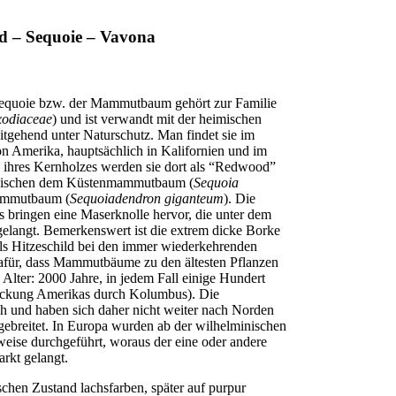
– Sequoie – Vavona
equoie bzw. der Mammutbaum gehört zur Familie
xodiaceae
) und ist verwandt mit der heimischen
tgehend unter Naturschutz. Man findet sie im
on Amerika, hauptsächlich in Kalifornien und im
ihres Kernholzes werden sie dort als “Redwood”
zwischen dem Küstenmammutbaum (
Sequoia
ammutbaum (
Sequoiadendron giganteum
). Die
ringen eine Maserknolle hervor, die unter dem
langt. Bemerkenswert ist die extrem dicke Borke
s Hitzeschild bei den immer wiederkehrenden
afür, dass Mammutbäume zu den ältesten Pflanzen
Alter: 2000 Jahre, in jedem Fall einige Hundert
deckung Amerikas durch Kolumbus). Die
h und haben sich daher nicht weiter nach Norden
ebreitet. In Europa wurden ab der wilhelminischen
weise durchgeführt, woraus der eine oder andere
rkt gelangt.
schen Zustand lachsfarben, später auf purpur