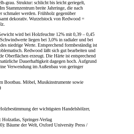
-grau. Struktur: schlicht bis leicht geriegelt,
 Im Stammzentrum breite Jahrringe, die nach
r schmaler werden. Frühholz gegenüber
gesamt dekorativ. Wurzelstock von Redwood =
lz.
Gewicht wird bei Holzfeuchte 12% mit 0,39 – 0,45
Schwindwerte liegen bei 3,0% in radialer und bei
ides niedrige Werte. Entsprechend formbeständig ist
oblematisch. Redwood läßt sich gut bearbeiten und
e Oberflächen erzeugt. Die Härte ist entsprechend
 natürliche Dauerhaftigkeit dagegen hoch. Aufgrund
t eine Verwendung im Außenbau von geringer
im Bootbau. Möbel, Musikinstrumente sowie
)
zbestimmung der wichtigsten Handelshölzer,
lzatlas, Springer-Verlag
Bäume der Welt, Oxford University Press /